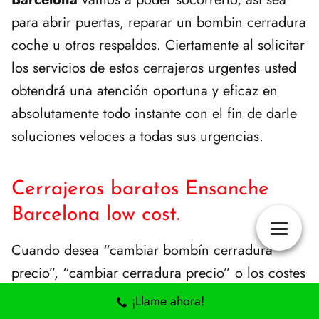
para abrir puertas, reparar un bombin cerradura
coche u otros respaldos. Ciertamente al solicitar
los servicios de estos cerrajeros urgentes usted
obtendrá una atención oportuna y eficaz en
absolutamente todo instante con el fin de darle
soluciones veloces a todas sus urgencias.
Cerrajeros baratos Ensanche
Barcelona low cost.
Cuando desea “cambiar bombín cerradura
precio”, “cambiar cerradura precio” o los costes
de otros respaldos, todo lo que ansía es que
¡Llame ahora!
estos no resulten bastante caros, puesto que