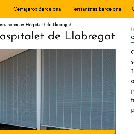
Cerrajeros Barcelona
Persianistas Barcelona
ersianeros en Hospitalet de Llobregat
I
ospitalet de Llobregat
c
C
s
1
o
p
t
p