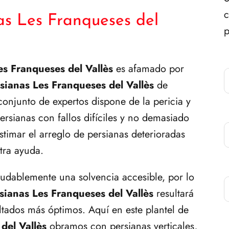
c
as Les Franqueses del
p
es Franqueses del Vallès
es afamado por
sianas Les Franqueses del Vallès
de
onjunto de expertos dispone de la pericia y
persianas con fallos difíciles y no demasiado
stimar el arreglo de persianas deterioradas
tra ayuda.
dudablemente una solvencia accesible, por lo
sianas Les Franqueses del Vallès
resultará
ultados más óptimos. Aquí en este plantel de
del Vallès
obramos con persianas verticales,