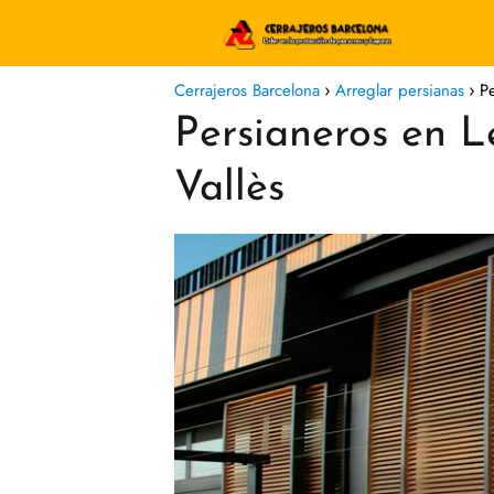
Cerrajeros Barcelona
Arreglar persianas
P
Persianeros en L
Vallès