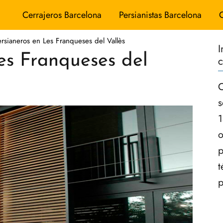
Cerrajeros Barcelona
Persianistas Barcelona
ersianeros en Les Franqueses del Vallès
I
es Franqueses del
c
C
s
1
o
p
t
p